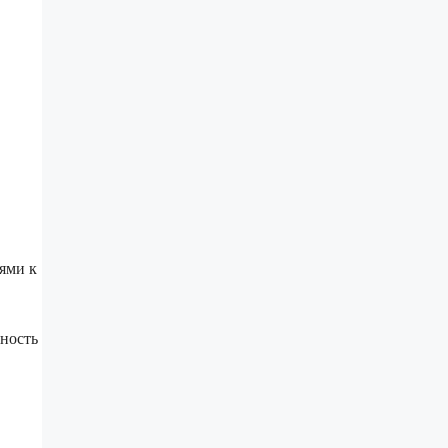
ями к
нность