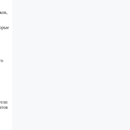
ков,
торые
то
тели
атов