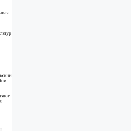
ивая
ультур
ьский
Они
огают
я
т