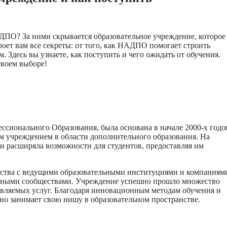
ДПО? За ними скрывается образовательное учреждение, которое
роет вам все секреты: от того, как НАДПО помогает строить
. Здесь вы узнаете, как поступить и чего ожидать от обучения.
своем выборе!
ионального Образования, была основана в начале 2000-х годо
им учреждением в области дополнительного образования. На
 расширяла возможности для студентов, предоставляя им
ства с ведущими образовательными институциями и компаниями
ьными сообществами. Учреждение успешно прошло множество
авляемых услуг. Благодаря инновационным методам обучения и
о занимает свою нишу в образовательном пространстве.