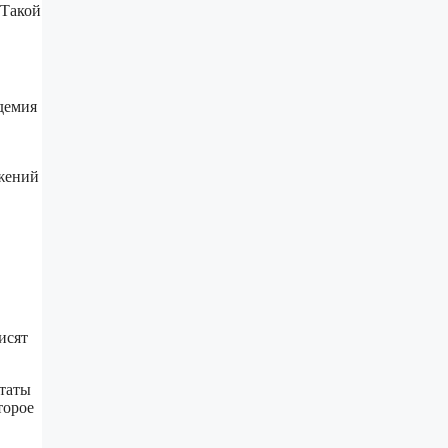
 Такой
демия
жений
исят
ьтаты
торое