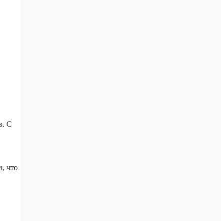
в. С
, что