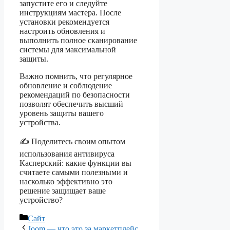
запустите его и следуйте
инструкциям мастера. После
установки рекомендуется
настроить обновления и
выполнить полное сканирование
системы для максимальной
защиты.
Важно помнить, что регулярное
обновление и соблюдение
рекомендаций по безопасности
позволят обеспечить высший
уровень защиты вашего
устройства.
✍️ Поделитесь своим опытом
использования антивируса
Касперский: какие функции вы
считаете самыми полезными и
насколько эффективно это
решение защищает ваше
устройство?
Рубрики
Сайт
Joom — что это за маркетплейс