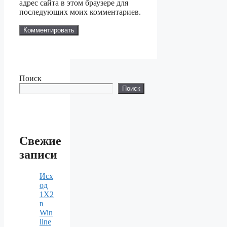
адрес сайта в этом браузере для
последующих моих комментариев.
Поиск
Поиск
Свежие
записи
Исх
од
1X2
в
Win
line