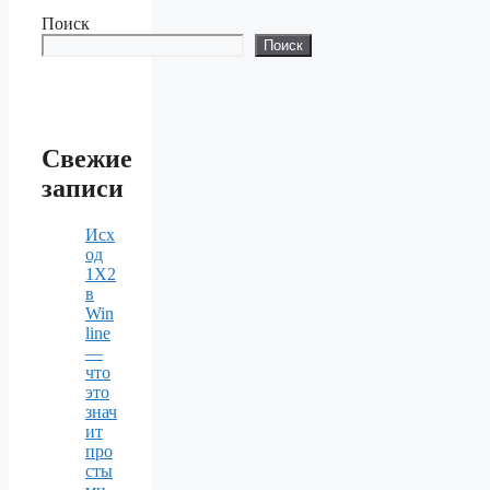
Поиск
Поиск
Свежие
записи
Исх
од
1X2
в
Win
line
—
что
это
знач
ит
про
сты