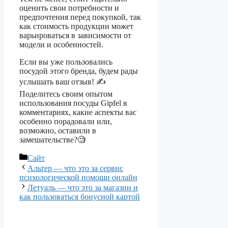
оценить свои потребности и
предпочтения перед покупкой, так
как стоимость продукции может
варьироваться в зависимости от
модели и особенностей.
Если вы уже пользовались
посудой этого бренда, будем рады
услышать ваш отзыв! ✍️
Поделитесь своим опытом
использования посуды Gipfel в
комментариях, какие аспекты вас
особенно порадовали или,
возможно, оставили в
замешательстве?🧐
Рубрики
Сайт
Альтер — что это за сервис
психологической помощи онлайн
Летуаль — что это за магазин и
как пользоваться бонусной картой