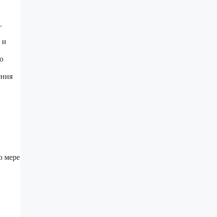
.
 и
о
ения
о мере