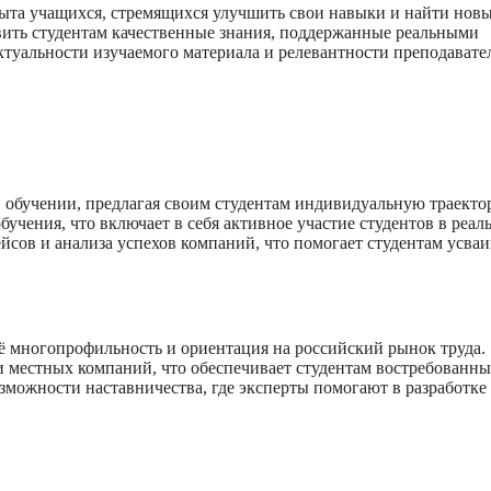
ыта учащихся, стремящихся улучшить свои навыки и найти нов
ить студентам качественные знания, поддержанные реальными
ктуальности изучаемого материала и релевантности преподавате
в обучении, предлагая своим студентам индивидуальную траект
бучения, что включает в себя активное участие студентов в реал
ейсов и анализа успехов компаний, что помогает студентам усваи
ё многопрофильность и ориентация на российский рынок труда.
 местных компаний, что обеспечивает студентам востребованны
зможности наставничества, где эксперты помогают в разработке