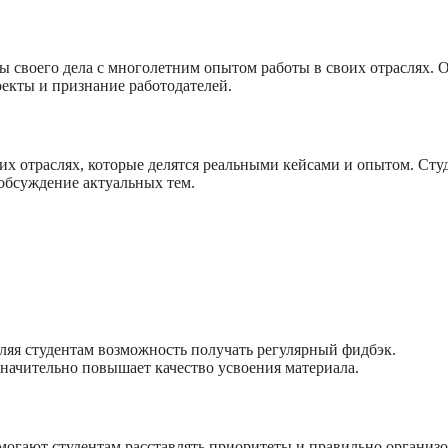
 своего дела с многолетним опытом работы в своих отраслях. 
оекты и признание работодателей.
х отраслях, которые делятся реальными кейсами и опытом. Сту
обсуждение актуальных тем.
ляя студентам возможность получать регулярный фидбэк.
значительно повышает качество усвоения материала.
могают студентам расставлять приоритеты и правильно организо