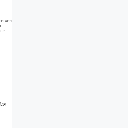
ти она
м
аше
йдя