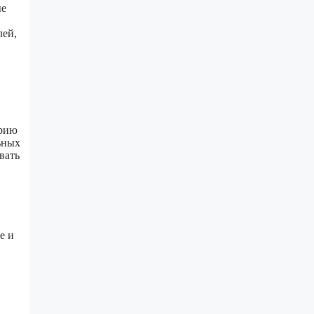
ые
лей,
орию
ьных
вать
е и