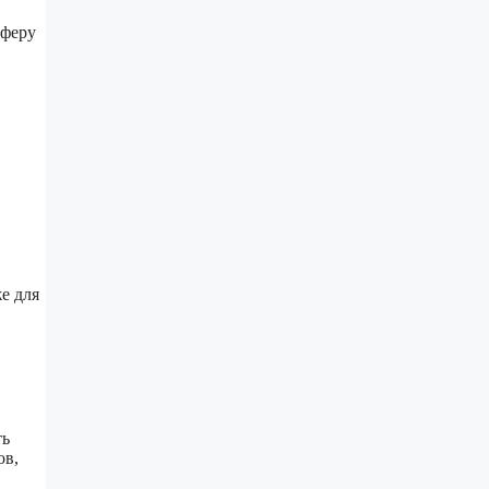
сферу
е для
ть
ов,